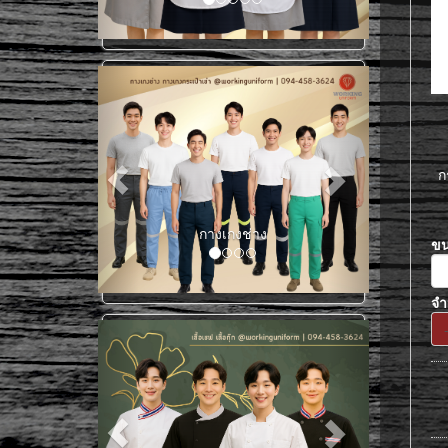
ก
กางเกงช่าง
ข
จ