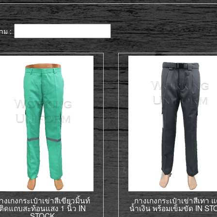
าม :
างเกงกระเป๋าเข่าสีเขียวมิ้นท์
กางเกงกระเป๋าเข่าสีเทา แ
ติดแถบสะท้อนแสง 1 นิ้ว IN
น้ำเงิน พร้อมเข็มขัด IN S
STOCK