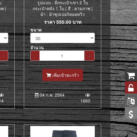
บ
รูปแบบ : มีกระเป๋าเข่า 2 ใบ
าพ |
กระเป๋าหลัง 1 ใบ | สี : ตามภาพ |
ผ้า : ผ้าซุปเปอร์คอมทวิว
ราคา
550.00
บาท
ขนาด
จำนวน
+
-
+
เพิ่มเข้าตะกร้า
04 ก.พ. 2564
14
1660