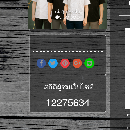
เสื้อกุ๊กแขนสั้น
สถิติผู้ชมเว็บไซต์
12275634
กา
ก