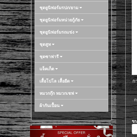
ชุดยูนิฟอร์มรปภ/ยาม
ชุดยูนิฟอร์มหน่วยกู้ภัย
ชุดยูนิฟอร์มรถแข่ง
ชุดสูท
ชุดซาฟารี
แจ็คเก็ต
กา
เสื้อโปโล เสื้อยืด
หมวกกุ๊ก หมวกเชฟ
ก
ผ้ากันเปื้อน
ข