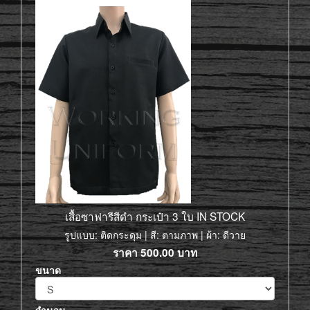
เสื้อซาฟารีสีดำ กระเป๋า 3 ใบ IN STOCK
รูปแบบ: ติดกระดุม | สี: ตามภาพ | ผ้า: ดีวาย
ราคา
500.00
บาท
ขนาด