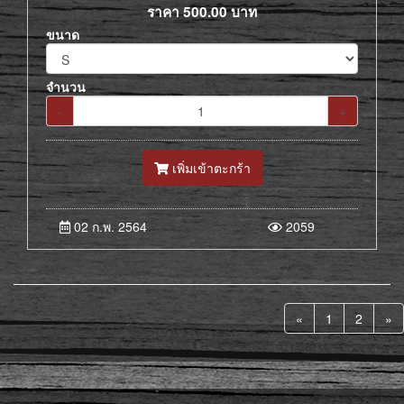
ราคา
500.00
บาท
ขนาด
จำนวน
-
+
เพิ่มเข้าตะกร้า
02 ก.พ. 2564
2059
«
1
2
»