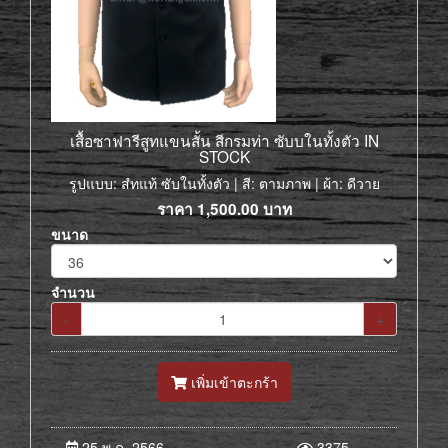
เสื้อซาฟารีสูทแขนสั้น สีกรมท่า ซับบในทั้งตัว IN
STOCK
รูปแบบ: สํทแท้ ซับในทั้งตัว | สี: ตามภาพ | ผ้า: ดีวาย
ราคา
1,500.00
บาท
ขนาด
จำนวน
-
+
เพิ่มเข้าตะกร้า
25 พ.ค. 2566
3375