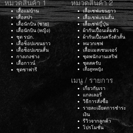
หมวดสินค้า 1
หมวดสินค้า 2
เสื้อแม่บ้าน
เสื้อเชฟแขนยาว
เสื้อสปา
เสื้อเชฟแขนสั้น
เสื้อนักบิน (ชาย)
เสื้อเชฟญี่ปุ่น
เสื้อนักบิน (หญิง)
ผ้ากันเปื้อนเต็มตัว
ชุด รปภ.
ผ้ากันเปื้อนครึ่งตัวสั้น
เสื้อช็อปแขนยาว
หมวกเชฟ
เสื้อช็อปแขนสั้น
เสื้อแมสเซนเจอร์
กางเกงช่าง
ชุดพนักงานเสริฟ
เสื้อกาวน์
ชุดสครับ
ชุดซาฟารี
เสื้อสูทหญิง
เมนู / รายการ
เกี่ยวกับเรา
แกลเลอรี่
วิธีการสั่งซื้อ
รายละเอียดการชำระ
เงิน
รีวิวจากลูกค้า
โปรโมชั่น