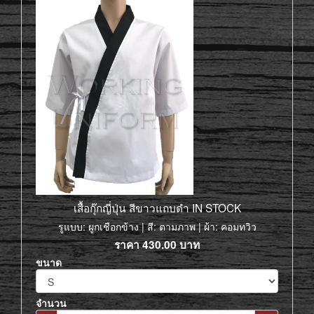
เสื้อกุ๊กญี่ปุ่น สีขาวแถบดำ IN STOCK
รูแบบ: ผูกเชือกข้าง | สี: ตามภาพ | ผ้า: คอมทวิว
ราคา
430.00
บาท
ขนาด
จำนวน