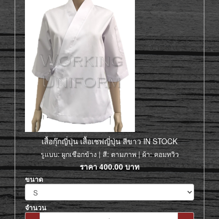
เสื้อกุ๊กญี่ปุ่น เสื้อเชฟญี่ปุ่น สีขาว IN STOCK
รูแบบ: ผูกเชือกข้าง | สี: ตามภาพ | ผ้า: คอมทวิว
ราคา
400.00
บาท
ขนาด
จำนวน