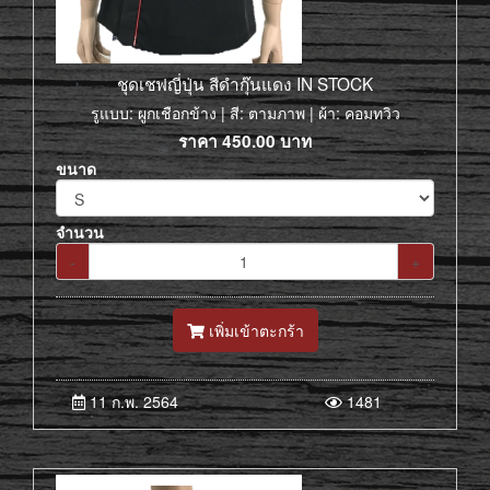
ชุดเชฟญี่ปุ่น สีดำกุ๊นแดง IN STOCK
รูแบบ: ผูกเชือกข้าง | สี: ตามภาพ | ผ้า: คอมทวิว
ราคา
450.00
บาท
ขนาด
จำนวน
-
+
เพิ่มเข้าตะกร้า
11 ก.พ. 2564
1481