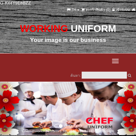
G-K44Y9E8BZZ
TH
ตะกร้าสินค้า (
0
)
เข้าระบบ
WORKING
UNIFORM
Your image is our business
Toggle
navigation
ค้นหา: