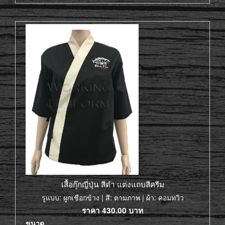
เสื้อกุ๊กญี่ปุ่น สีดำ แต่งแถบสีครีม
รูแบบ: ผูกเชือกข้าง | สี: ตามภาพ | ผ้า: คอมทวิว
ราคา
430.00
บาท
ขนาด