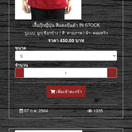
เสื้อกุ๊กญี่ปุ่น สีแดงกุ๊นดำ IN STOCK
รูแบบ: ผูกเชือกข้าง | สี: ตามภาพ | ผ้า: คอมทวิว
ราคา
450.00
บาท
ขนาด
จำนวน
-
+
เพิ่มเข้าตะกร้า
07 ก.พ. 2564
1335